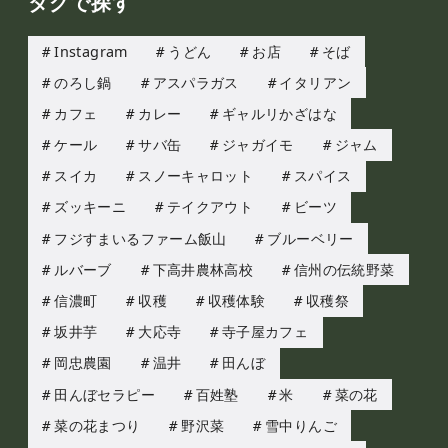
タグで探す
Instagram
うどん
お店
そば
のろし鍋
アスパラガス
イタリアン
カフェ
カレー
ギャルリかざはな
ケール
サバ缶
ジャガイモ
ジャム
スイカ
スノーキャロット
スパイス
ズッキーニ
テイクアウト
ビーツ
フジすまいるファーム飯山
ブルーベリー
ルバーブ
下高井農林高校
信州の伝統野菜
信濃町
収穫
収穫体験
収穫祭
坂井芋
大応寺
寺子屋カフェ
岡忠農園
温井
田んぼ
田んぼセラピー
百姓塾
米
菜の花
菜の花まつり
野沢菜
雪中りんご