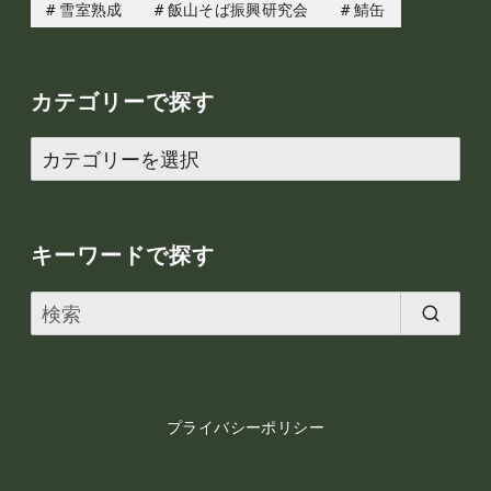
雪室熟成
飯山そば振興研究会
鯖缶
カテゴリーで探す
カ
テ
ゴ
リ
キーワードで探す
ー
で
探
す
プライバシーポリシー