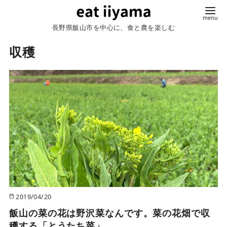
コ
ン
長野県飯山市を中心に、食と農を楽しむ
テ
収穫
ン
ツ
へ
移
動
2019/04/20
飯山の菜の花は野沢菜なんです。菜の花畑で収
穫する「とうたち菜」